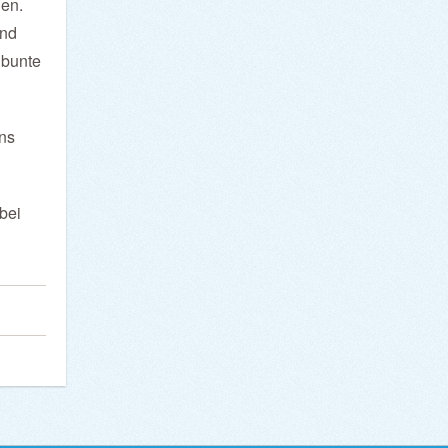
en.
und
 bunte
uns
bei