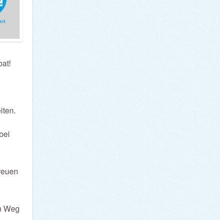
at!
iten.
bei
freuen
en Weg