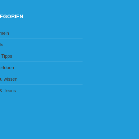
EGORIEN
emein
ts
 Tipps
erleben
zu wissen
 & Teens