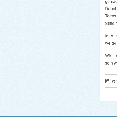
gemac
Dabei 
Teens 
Stifte 
Im Ans
weiter
Wir fr
sein w
Ve