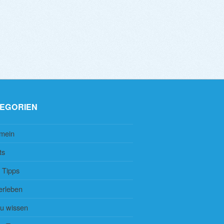
EGORIEN
emein
ts
 Tipps
erleben
zu wissen