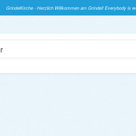
GrindelKirche - Herzlich Willkommen am Grindel! Everybody is 
r