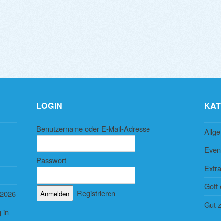
LOGIN
KAT
Benutzername oder E-Mail-Adresse
Allg
Even
Passwort
Extra
Gott 
Registrieren
 2026
Gut 
 in