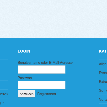
LOGIN
KAT
Benutzername oder E-Mail-Adresse
Allg
Even
Passwort
Extra
Gott 
Registrieren
 2026
Gut 
 in