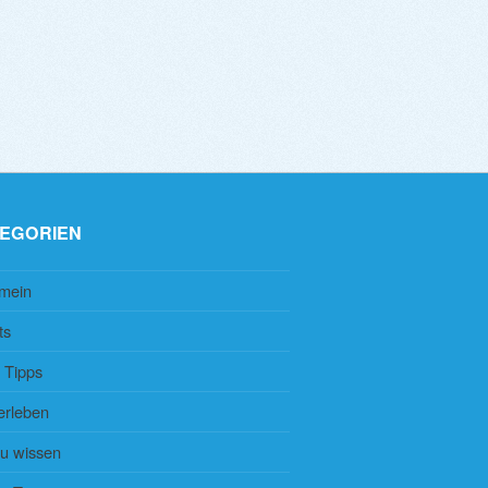
EGORIEN
emein
ts
 Tipps
erleben
zu wissen