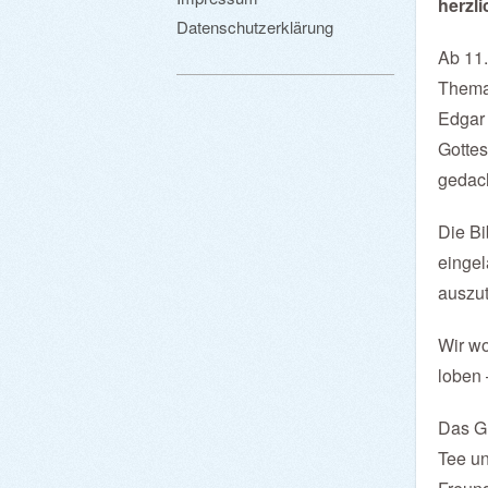
herzl
Datenschutzerklärung
Ab 11.
Thema 
Edgar 
Gottes
gedach
Die Bi
eingel
auszu
Wir wo
loben 
Das Gr
Tee u