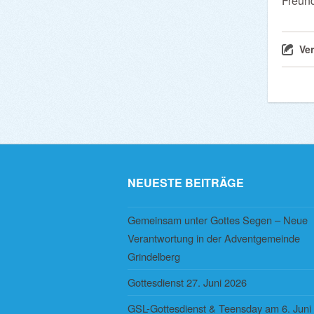
Freund
Ve
NEUESTE BEITRÄGE
Gemeinsam unter Gottes Segen – Neue
Verantwortung in der Adventgemeinde
Grindelberg
Gottesdienst 27. Juni 2026
GSL-Gottesdienst & Teensday am 6. Juni