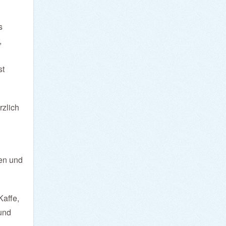
s
,
st
rzlich
ten und
Kaffe,
und