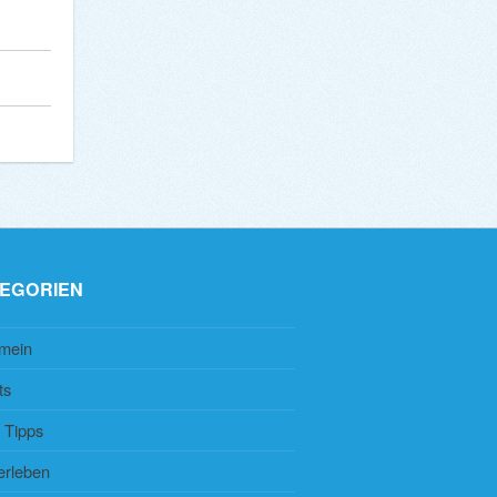
EGORIEN
emein
ts
 Tipps
erleben