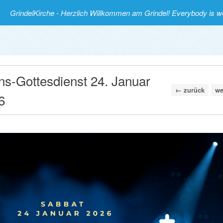
GrindelKirche - Herzlich Willkommen am Grindel! Everybody is 
ns-Gottesdienst 24. Januar
← zurück
we
6