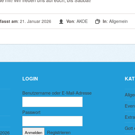
e mit! Wir freuen uns auf euch, bis Sabbat!
rfasst am
: 21. Januar 2026
Von
:
AKOE
In
:
Allgemein
LOGIN
KAT
Benutzername oder E-Mail-Adresse
Allg
Even
Passwort
Extra
Gott 
Registrieren
 2026